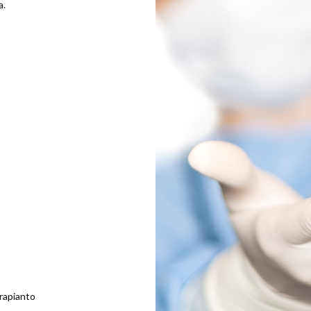
a.
trapianto