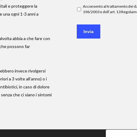
itali e proteggere la
Acconsento al trattamento dei d
196/2003 e dell’art. 13 Regola
 e una ogni 1-3 anni a
Invia
lvolta abbia a che fare con
i che possono far
rebbero invece rivolgersi
ori a 3 volte all’anno) o i
ibiotici, in caso di dolore
 senza che ci siano i sintomi