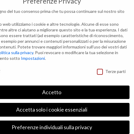
Preferenze Privacy
no del tuo consenso prima che tu possa continuare sul nostro sito
difica impostazione Cookies
o web utilizziamo i cookie e altre tecnologie. Alcune di esse sono
ntre altre ci aiutano a migliorare questo sito e la tua esperienza.
I dati
ntatti
sono essere trattati (ad esempio caratteristiche di riconoscimento,
 ad esempio per annunci e contenuti personalizzati o per la misurazione
a Maria Montessori, 21
ontenuti.
Potete trovare maggiori informazioni sull'uso dei vostri dati
0135 Roma (RM)
olitica sulla privacy
.
Puoi revocare o modificare la tua selezione in
mento sotto
Impostazioni
.
l e Fax: +39 06 3010409
ivacy
i
Terze parti
ail: info@studiopolimedicomontessori.it
Accetto
Accetta solo i cookie essenziali
Preferenze individuali sulla privacy