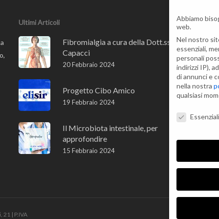
Abbiamo bisog
Mo
Ultimi Articoli
web.
Nel nostro sit
Fibromialgia a cura della Dott.ssa A.
ta
essenziali, me
Co
Capacci
o,
personali pos
20 Febbraio 2024
indirizzi IP),
Vi
di annunci e c
0
nella nostra
p
Progetto Cibo Amico
qualsiasi mo
19 Febbraio 2024
Te
Preferenze Pr
Essenzial
Il Microbiota intestinale, per
Em
approfondire
15 Febbraio 2024
 21 | P.IVA