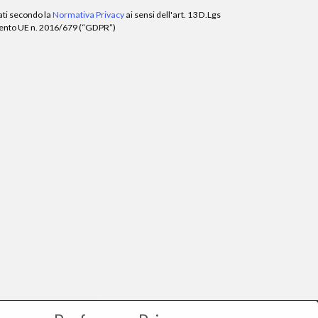
ati secondo la
Normativa Privacy
ai sensi dell'art. 13 D.Lgs
mento UE n. 2016/679 (“GDPR”)