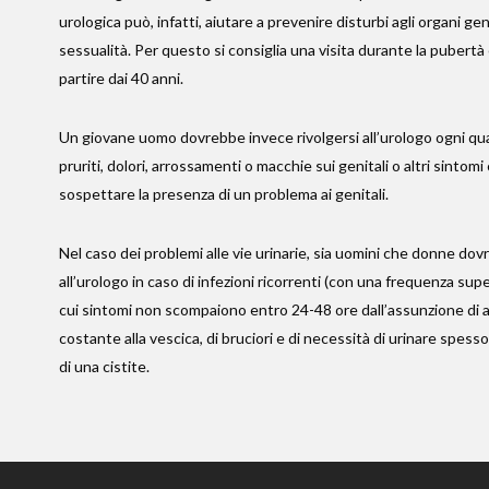
urologica può, infatti, aiutare a prevenire disturbi agli organi gen
sessualità. Per questo si consiglia una visita durante la pubertà
partire dai 40 anni.
Un giovane uomo dovrebbe invece rivolgersi all’urologo ogni qua
pruriti, dolori, arrossamenti o macchie sui genitali o altri sintom
sospettare la presenza di un problema ai genitali.
Nel caso dei problemi alle vie urinarie, sia uomini che donne dov
all’urologo in caso di infezioni ricorrenti (con una frequenza superi
cui sintomi non scompaiono entro 24-48 ore dall’assunzione di ant
costante alla vescica, di bruciori e di necessità di urinare spesso
di una cistite.