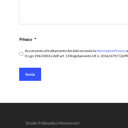
Privacy
*
Acconsento al trattamento dei dati secondo la
Normativa Privacy
a
D.Lgs 196/2003 e dell’art. 13 Regolamento UE n. 2016/679 (“GDP
Invia
Studio Polimedico Montessori