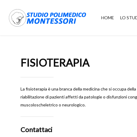
Skip
to
HOME
LO STU
main
content
FISIOTERAPIA
La fisioterapia è una branca della medicina che si occupa dell
riabilitazione di pazienti affetti da patologie o disfunzioni co
muscoloscheletrico o neurologico.
Contattaci