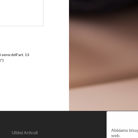
i sensi dell'art. 13
R”)
Abbiamo bisog
Mo
Ultimi Articoli
web.