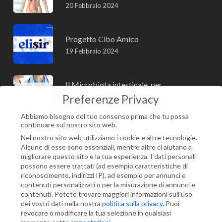
20 Febbraio 2024
Progetto Cibo Amico
19 Febbraio 2024
Il Microbiota intestinale, per
approfondire
Preferenze Privacy
15 Febbraio 2024
Abbiamo bisogno del tuo consenso prima che tu possa
continuare sul nostro sito web.
Nel nostro sito web utilizziamo i cookie e altre tecnologie.
Alcune di esse sono essenziali, mentre altre ci aiutano a
migliorare questo sito e la tua esperienza.
I dati personali
Modifica impostazione Cookies
possono essere trattati (ad esempio caratteristiche di
riconoscimento, indirizzi IP), ad esempio per annunci e
contenuti personalizzati o per la misurazione di annunci e
Contatti
contenuti.
Potete trovare maggiori informazioni sull'uso
dei vostri dati nella nostra
politica sulla privacy
.
Puoi
Via Maria Montessori, 21
revocare o modificare la tua selezione in qualsiasi
00135 Roma (RM)