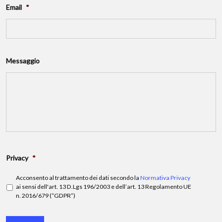
Email
*
Messaggio
Privacy
*
Acconsento al trattamento dei dati secondo la
Normativa Privacy
ai sensi dell'art. 13 D.Lgs 196/2003 e dell’art. 13 Regolamento UE
n. 2016/679 (“GDPR”)