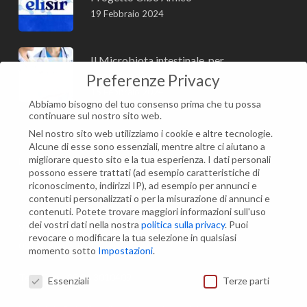
19 Febbraio 2024
Il Microbiota intestinale, per
approfondire
Preferenze Privacy
15 Febbraio 2024
Abbiamo bisogno del tuo consenso prima che tu possa
continuare sul nostro sito web.
Nel nostro sito web utilizziamo i cookie e altre tecnologie.
Alcune di esse sono essenziali, mentre altre ci aiutano a
migliorare questo sito e la tua esperienza.
I dati personali
Modifica impostazione Cookies
possono essere trattati (ad esempio caratteristiche di
riconoscimento, indirizzi IP), ad esempio per annunci e
contenuti personalizzati o per la misurazione di annunci e
Contatti
contenuti.
Potete trovare maggiori informazioni sull'uso
dei vostri dati nella nostra
politica sulla privacy
.
Puoi
Via Maria Montessori, 21
revocare o modificare la tua selezione in qualsiasi
00135 Roma (RM)
momento sotto
Impostazioni
.
Preferenze Privacy
Tel e Fax: +39 06 3010409
Essenziali
Terze parti