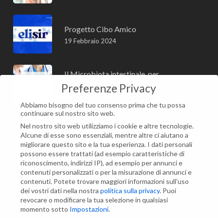
Progetto Cibo Amico
19 Febbraio 2024
Il Microbiota intestinale, per
approfondire
Preferenze Privacy
15 Febbraio 2024
Abbiamo bisogno del tuo consenso prima che tu possa
continuare sul nostro sito web.
Nel nostro sito web utilizziamo i cookie e altre tecnologie.
Alcune di esse sono essenziali, mentre altre ci aiutano a
migliorare questo sito e la tua esperienza.
I dati personali
Modifica impostazione Cookies
possono essere trattati (ad esempio caratteristiche di
riconoscimento, indirizzi IP), ad esempio per annunci e
contenuti personalizzati o per la misurazione di annunci e
Contatti
contenuti.
Potete trovare maggiori informazioni sull'uso
dei vostri dati nella nostra
politica sulla privacy
.
Puoi
Via Maria Montessori, 21
revocare o modificare la tua selezione in qualsiasi
00135 Roma (RM)
momento sotto
Impostazioni
.