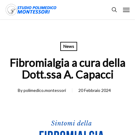
Skip
Men
to
search
main
content
News
Fibromialgia a cura della
Dott.ssa A. Capacci
By
polimedico.montessori
20 Febbraio 2024