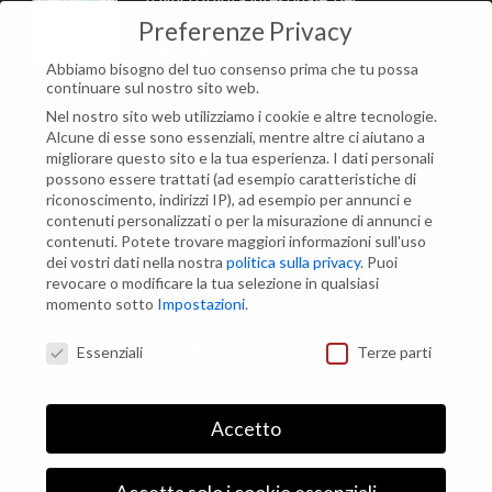
approfondire
Preferenze Privacy
15 Febbraio 2024
Abbiamo bisogno del tuo consenso prima che tu possa
continuare sul nostro sito web.
Nel nostro sito web utilizziamo i cookie e altre tecnologie.
Alcune di esse sono essenziali, mentre altre ci aiutano a
migliorare questo sito e la tua esperienza.
I dati personali
Modifica impostazione Cookies
possono essere trattati (ad esempio caratteristiche di
riconoscimento, indirizzi IP), ad esempio per annunci e
contenuti personalizzati o per la misurazione di annunci e
Contatti
contenuti.
Potete trovare maggiori informazioni sull'uso
dei vostri dati nella nostra
politica sulla privacy
.
Puoi
Via Maria Montessori, 21
revocare o modificare la tua selezione in qualsiasi
00135 Roma (RM)
momento sotto
Impostazioni
.
Preferenze Privacy
Tel e Fax: +39 06 3010409
Essenziali
Terze parti
Email: info@studiopolimedicomontessori.it
Accetto