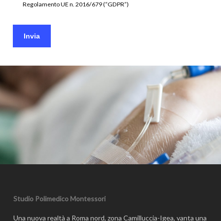
Regolamento UE n. 2016/679 (“GDPR”)
Invia
Studio Polimedico Montessori
Una nuova realtà a Roma nord, zona Camilluccia-Igea, vanta una