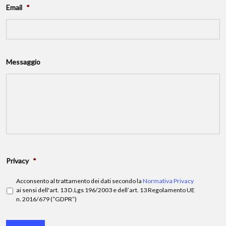
Email
*
Messaggio
Privacy
*
Acconsento al trattamento dei dati secondo la
Normativa Privacy
ai sensi dell'art. 13 D.Lgs 196/2003 e dell’art. 13 Regolamento UE
n. 2016/679 (“GDPR”)