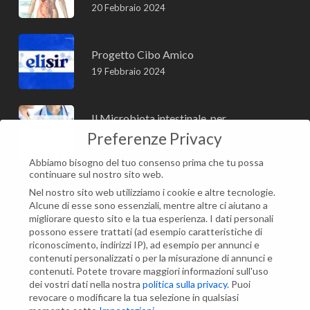
20 Febbraio 2024
Progetto Cibo Amico
19 Febbraio 2024
Il Microbiota intestinale, per
approfondire
Preferenze Privacy
15 Febbraio 2024
Abbiamo bisogno del tuo consenso prima che tu possa
continuare sul nostro sito web.
Nel nostro sito web utilizziamo i cookie e altre tecnologie.
Alcune di esse sono essenziali, mentre altre ci aiutano a
migliorare questo sito e la tua esperienza.
I dati personali
Modifica impostazione Cookies
possono essere trattati (ad esempio caratteristiche di
riconoscimento, indirizzi IP), ad esempio per annunci e
contenuti personalizzati o per la misurazione di annunci e
Contatti
contenuti.
Potete trovare maggiori informazioni sull'uso
dei vostri dati nella nostra
politica sulla privacy
.
Puoi
Via Maria Montessori, 21
revocare o modificare la tua selezione in qualsiasi
00135 Roma (RM)